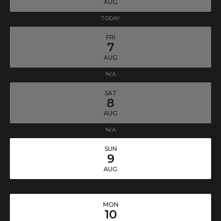
AUG
TODAY
FRI
7
AUG
N/A
SAT
8
AUG
N/A
SUN
9
AUG
MON
10