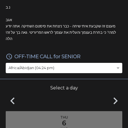
נ.ב
אגב
מעצם זה שקבעת איתי שיחה - כבר ניצחת את סיסטם השחיקה. אתה יודע
למה? כי בחרת בעצמך והעלית את עצמך לראש הפריוריטי. גאה בך על זה!
הלה
access_time
OFF-TIME CALL for SENIOR
Africa/Abidjan (04:24 pm)
Select a day
keyboard_arrow_left
keyboard_arrow_right
THU
6