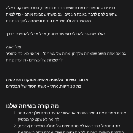
בכירים שמתמודדים עם תחושת בדידות בצמרת, סטרס ושחיקה. כאלה
שחשוב להם לדבר, בגובה העיניים, עם מישהי שמבינה אותם - כדי לצאת
מהמצב הזה ולהחזיר את הנחת והשמחה לתוך היום-יום
כאלה שחשוב להם לכבוש עוד פסגות, אבל מבלי להתפרק בדרך
ואל דאגה
גם אם אתה חושב שהצרות שלך הן "צרות של עשירים"... אז אני כאן כדי להזכיר
לך שצרות של עשירים - הן עדיין צרות
מדובר בשיחה טלפונית אישית ממוקדת ופרקטית
בת 30 דקות, איתי - אשת הסוד של הבכירים
מה קורה בשיחה שלנו
אנחנו ממפים את המצב הנוכחי. את איזורי הפער בחיים שלך: מה חסר
לך, מה לא שקט לך מספיק
רוב התסכול בחייך הוא לא מתסמינים של מחלה ספציפית (עייפות,
הזדקנות מואצת, כאבים, לחצים נפשיים ועוד). אנחנו נזהה בשיחה את